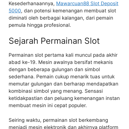
Kesederhanaannya,
Mawarcuan88 Slot Deposit
5000
, dan potensi kemenangan membuat slot
diminati oleh berbagai kalangan, dari pemain
pemula hingga profesional.
Sejarah Permainan Slot
Permainan slot pertama kali muncul pada akhir
abad ke-19. Mesin awalnya bersifat mekanis
dengan beberapa gulungan dan simbol
sederhana. Pemain cukup menarik tuas untuk
memutar gulungan dan berharap mendapatkan
kombinasi simbol yang menang. Sensasi
ketidakpastian dan peluang kemenangan instan
membuat mesin ini cepat populer.
Seiring waktu, permainan slot berkembang
menjadi mesin elektronik dan akhirnya platform