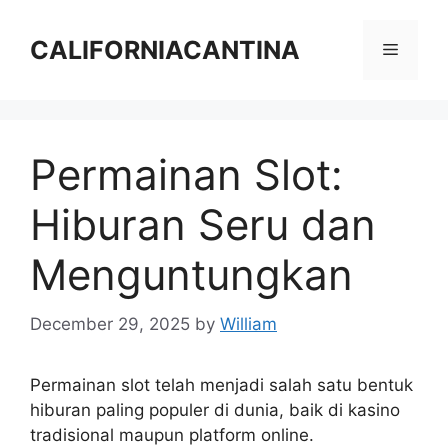
Skip
to
CALIFORNIACANTINA
Menu
content
Permainan Slot:
Hiburan Seru dan
Menguntungkan
December 29, 2025
by
William
Permainan slot telah menjadi salah satu bentuk
hiburan paling populer di dunia, baik di kasino
tradisional maupun platform online.