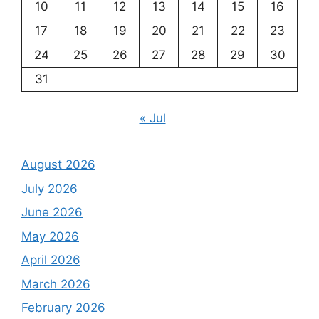
10
11
12
13
14
15
16
17
18
19
20
21
22
23
24
25
26
27
28
29
30
31
« Jul
August 2026
July 2026
June 2026
May 2026
April 2026
March 2026
February 2026